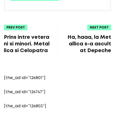
PREV POST
NEXT POST
Prins intre vetera
Ha, haaa, la Met
ni si minori. Metal
allica s-a ascult
lica si Celopatra
at Depeche
[the_ad id=”126801″]
[the_ad id=”126747″]
[the_ad id=”126803″]