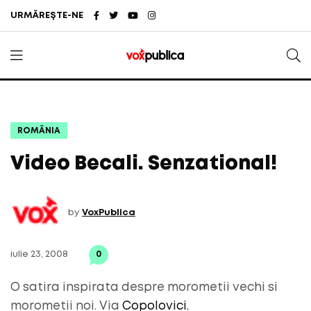
URMĂREȘTE-NE
ROMÂNIA
Video Becali. Senzational!
by
VoxPublica
iulie 23, 2008
0
O satira inspirata despre morometii vechi si
morometii noi. Via
Copolovici.