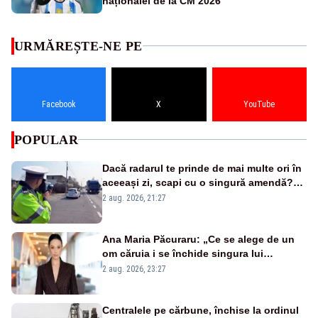
naționalei de la CM 2026
URMĂREȘTE-NE PE
Facebook
X
YouTube
POPULAR
Dacă radarul te prinde de mai multe ori în
aceeași zi, scapi cu o singură amendă?
Ce spune legea
2 aug. 2026, 21:27
Ana Maria Păcuraru: „Ce se alege de un
om căruia i se închide singura lui
portiță?”
2 aug. 2026, 23:27
Centralele pe cărbune, închise la ordinul