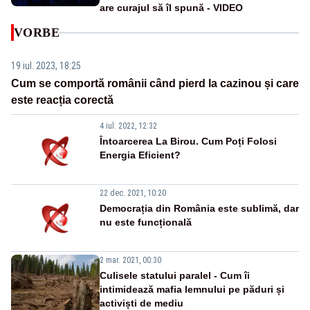
are curajul să îl spună - VIDEO
VORBE
19 iul. 2023, 18:25
Cum se comportă românii când pierd la cazinou și care
este reacția corectă
4 iul. 2022, 12:32
Întoarcerea La Birou. Cum Poți Folosi
Energia Eficient?
22 dec. 2021, 10:20
Democrația din România este sublimă, dar
nu este funcțională
2 mar. 2021, 00:30
Culisele statului paralel - Cum îi
intimidează mafia lemnului pe păduri și
activiști de mediu