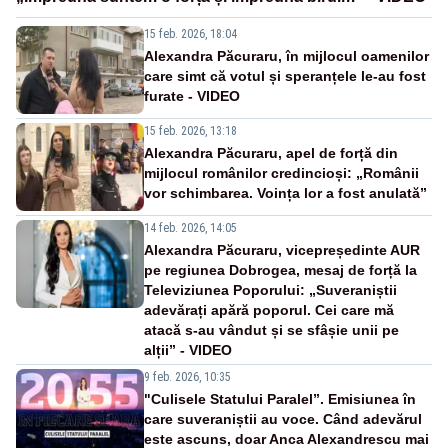
15 feb. 2026, 18:04
Alexandra Păcuraru, în mijlocul oamenilor
care simt că votul și speranțele le-au fost
furate - VIDEO
15 feb. 2026, 13:18
Alexandra Păcuraru, apel de forță din
mijlocul românilor credincioși: „Românii
vor schimbarea. Voința lor a fost anulată”
14 feb. 2026, 14:05
Alexandra Păcuraru, vicepreședinte AUR
pe regiunea Dobrogea, mesaj de forță la
Televiziunea Poporului: „Suveraniștii
adevărați apără poporul. Cei care mă
atacă s-au vândut și se sfâșie unii pe
alții” - VIDEO
9 feb. 2026, 10:35
"Culisele Statului Paralel”. Emisiunea în
care suveraniștii au voce. Când adevărul
este ascuns, doar Anca Alexandrescu mai