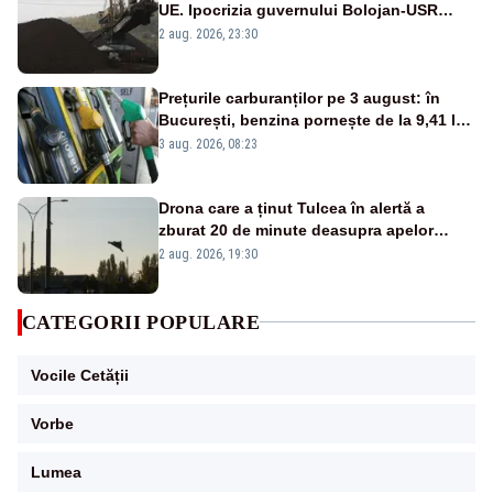
UE. Ipocrizia guvernului Bolojan-USR
după starea de alertă
2 aug. 2026, 23:30
Prețurile carburanților pe 3 august: în
București, benzina pornește de la 9,41 lei,
iar motorina de la 10,57 lei pe litru
3 aug. 2026, 08:23
Drona care a ținut Tulcea în alertă a
zburat 20 de minute deasupra apelor
României. Au fost ridicate două F-16
2 aug. 2026, 19:30
CATEGORII POPULARE
Vocile Cetății
Vorbe
Lumea