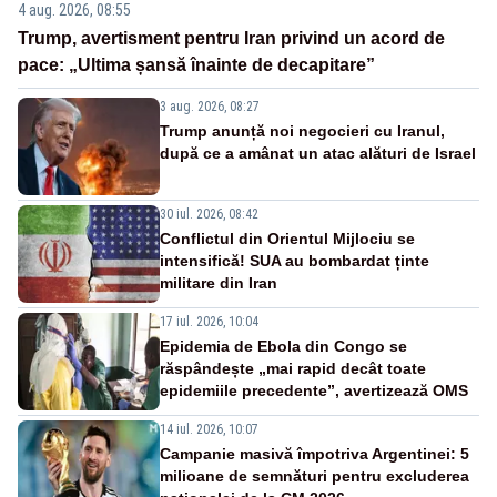
4 aug. 2026, 08:55
Trump, avertisment pentru Iran privind un acord de
pace: „Ultima șansă înainte de decapitare”
3 aug. 2026, 08:27
Trump anunță noi negocieri cu Iranul,
după ce a amânat un atac alături de Israel
30 iul. 2026, 08:42
Conflictul din Orientul Mijlociu se
intensifică! SUA au bombardat ținte
militare din Iran
17 iul. 2026, 10:04
Epidemia de Ebola din Congo se
răspândește „mai rapid decât toate
epidemiile precedente”, avertizează OMS
14 iul. 2026, 10:07
Campanie masivă împotriva Argentinei: 5
milioane de semnături pentru excluderea