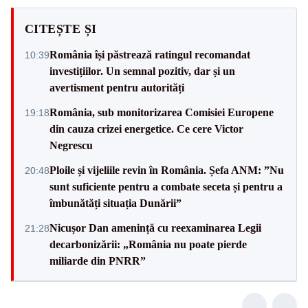
CITEȘTE ȘI
România își păstrează ratingul recomandat
10:39
investițiilor. Un semnal pozitiv, dar și un
avertisment pentru autorități
România, sub monitorizarea Comisiei Europene
19:18
din cauza crizei energetice. Ce cere Victor
Negrescu
Ploile și vijeliile revin în România. Șefa ANM: ”Nu
20:48
sunt suficiente pentru a combate seceta și pentru a
îmbunătăți situația Dunării”
Nicușor Dan amenință cu reexaminarea Legii
21:28
decarbonizării: „România nu poate pierde
miliarde din PNRR”