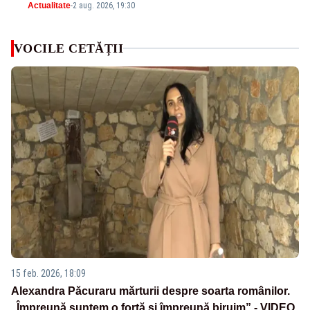
Actualitate
-
2 aug. 2026, 19:30
VOCILE CETĂȚII
15 feb. 2026, 18:09
Alexandra Păcuraru mărturii despre soarta românilor.
„Împreună suntem o forță și împreună biruim” - VIDEO