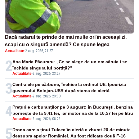
Dacă radarul te prinde de mai multe ori în aceeași zi,
scapi cu o singură amendă? Ce spune legea
Actualitate
·
2 aug. 2026, 21:27
2
Ana Maria Păcuraru: „Ce se alege de un om căruia i se
închide singura lui portiță?”
Actualitate
-
2 aug. 2026, 23:27
3
Centralele pe cărbune, închise la ordinul UE. Ipocrizia
guvernului Bolojan-USR după starea de alertă
Actualitate
-
2 aug. 2026, 23:30
4
Prețurile carburanților pe 3 august: în București, benzina
pornește de la 9,41 lei, iar motorina de la 10,57 lei pe litru
Actualitate
-
3 aug. 2026, 08:23
5
Drona care a ținut Tulcea în alertă a zburat 20 de minute
deasupra apelor României. Au fost ridicate două F-16