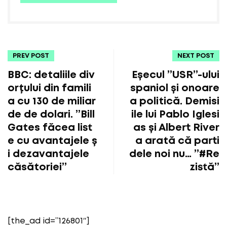
PREV POST
NEXT POST
BBC: detaliile div
Eșecul ”USR”-ului
orțului din famili
spaniol și onoare
a cu 130 de miliar
a politică. Demisi
de de dolari. ”Bill
ile lui Pablo Iglesi
Gates făcea list
as și Albert River
e cu avantajele ș
a arată că parti
i dezavantajele
dele noi nu… ”#Re
căsătoriei”
zistă”
[the_ad id=”126801″]