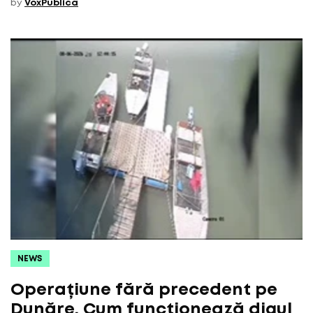
by
VoxPublica
NEWS
Operațiune fără precedent pe
Dunăre. Cum funcționează digul