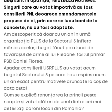
deși sunt în opoziție, relatează Hotnews.
Singurii care au votat împotrivă au fost
consilierii PNL deoarece amendamentele
propuse de ei, prin care se luau bani de la
concerte, nu au fost adoptate.
Am descoperit că doar cu un an în urmă
organizația PLUS de la Sectorul 5 înfiera
mânios același buget făcut pe atunci de
tovarășul de arme al lui Piedone, fostul primar
PSD Daniel Florea.
Așadar, consilierii USRPLUS au votat acum
bugetul Sectorului 5 pe care l-au respins acum
un an exact pentru motivele aruncate la coș de
data asta!
Cum se explică renunțarea la princii peste
noapte și votul alături de unul dintre cei mai
detestați baroni locali din România?