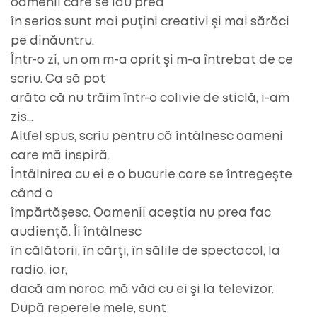
oamenii care se iau prea
în serios sunt mai puţini creativi şi mai sărăci
pe dinăuntru.
Într-o zi, un om m-a oprit şi m-a întrebat de ce
scriu. Ca să pot
arăta că nu trăim într-o colivie de sticlă, i-am
zis…
Altfel spus, scriu pentru că întâlnesc oameni
care mă inspiră.
Întâlnirea cu ei e o bucurie care se întregeşte
când o
împărtăşesc. Oamenii aceştia nu prea fac
audienţă. Îi întâlnesc
în călătorii, în cărţi, în sălile de spectacol, la
radio, iar,
dacă am noroc, mă văd cu ei şi la televizor.
După reperele mele, sunt