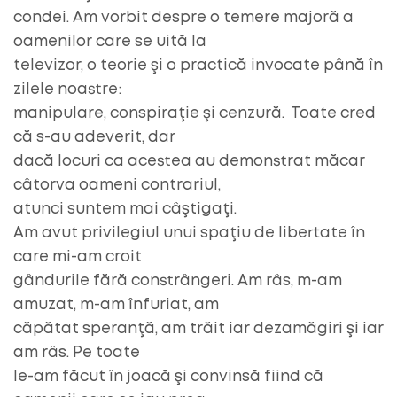
condei. Am vorbit despre o temere majoră a
oamenilor care se uită la
televizor, o teorie şi o practică invocate până în
zilele noastre:
manipulare, conspiraţie şi cenzură. Toate cred
că s-au adeverit, dar
dacă locuri ca acestea au demonstrat măcar
câtorva oameni contrariul,
atunci suntem mai câştigaţi.
Am avut privilegiul unui spaţiu de libertate în
care mi-am croit
gândurile fără constrângeri. Am râs, m-am
amuzat, m-am înfuriat, am
căpătat speranţă, am trăit iar dezamăgiri şi iar
am râs. Pe toate
le-am făcut în joacă şi convinsă fiind că