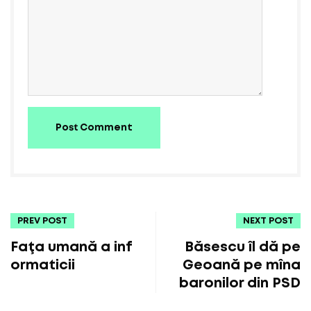
Post Comment
PREV POST
NEXT POST
Faţa umană a inf
Băsescu îl dă pe
ormaticii
Geoană pe mîna
baronilor din PSD