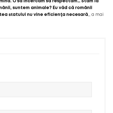
lumină. O să încercăm să respectăm… Stăm la
mânii, suntem animale? Eu văd că românii
tea statului nu vine eficienţa necesară
„, a mai