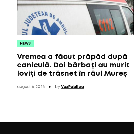
NEWS
Vremea a făcut prăpăd după
caniculă. Doi bărbați au murit
loviți de trăsnet în râul Mureș
august 6, 2026
by
VoxPublica