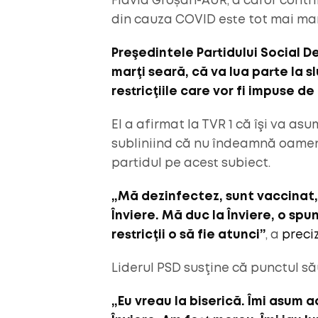
Flavia Groșan-AUR, a căror contri
din cauza COVID este tot mai ma
Preşedintele Partidului Social D
marţi seară, că va lua parte la s
restricţiile care vor fi impuse de
El a afirmat la TVR 1 că îşi va a
subliniind că nu îndeamnă oamenii
partidul pe acest subiect.
„Mă dezinfectez, sunt vaccinat,
Înviere. Mă duc la Înviere, o sp
restricţii o să fie atunci”
, a
preci
Liderul PSD susţine că punctul să
„Eu vreau la biserică. Îmi asum a