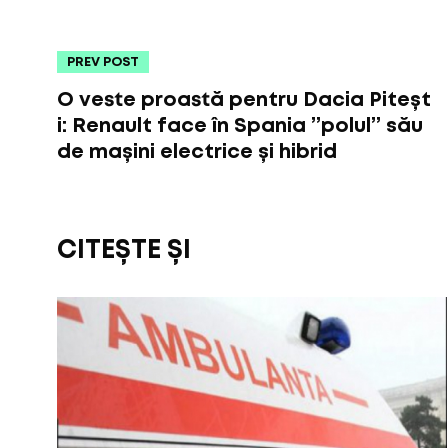
PREV POST
O veste proastă pentru Dacia Piteșt
i: Renault face în Spania ”polul” său
de mașini electrice și hibrid
CITEȘTE ȘI