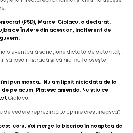
buție la infectarea românilor și chiar la decese
re.
emocrat (PSD), Marcel Ciolacu, a declarat,
lujba de Înviere din acest an, indiferent de
 guvern.
suma o eventuală sancţiune dictată de autorităţi,
 să iasă în stradă şi că nici nu foloseşte
 îmi pun mască… Nu am lipsit niciodată de la
un de pe acum. Plătesc amendă. Nu ştiu ce
zat
Ciolacu.
u de vedere reprezintă „o opinie creştinească”.
cest lucru. Voi merge la biserică în noaptea de