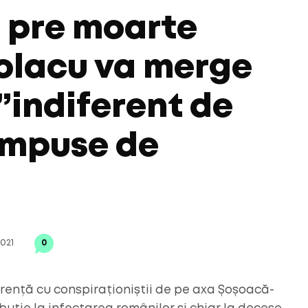
 pre moarte
olacu va merge
 ”indiferent de
 impuse de
2021
0
urență cu conspiraționiștii de pe axa Șoșoacă-