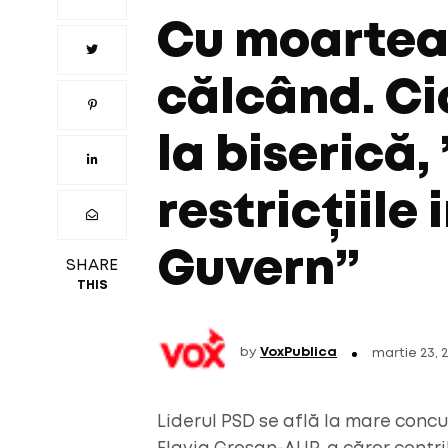
Cu moartea
călcând. Ci
la biserică,
restricțiile
Guvern”
SHARE
THIS
by
VoxPublica
martie 23, 
Liderul PSD se află la mare conc