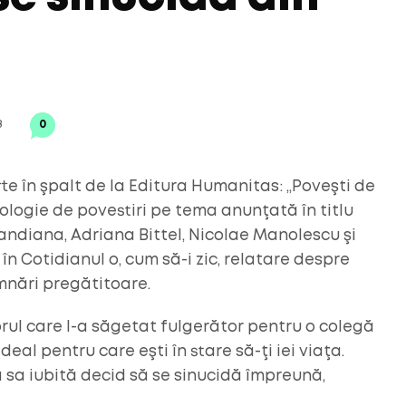
8
0
te în şpalt de la Editura Humanitas: „Poveşti de
ologie de povestiri pe tema anunţată în titlu
landiana, Adriana Bittel, Nicolae Manolescu şi
în Cotidianul o, cum să-i zic, relatare despre
mnări pregătitoare.
ul care l-a săgetat fulgerător pentru o colegă
deal pentru care eşti în stare să-ţi iei viaţa.
 sa iubită decid să se sinucidă împreună,