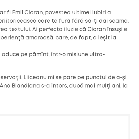
ar fi Emil Cioran, povestea ultimei iubiri a
scriitoricească care te fură fără să-ţi dai seama.
a textului. Ai perfecta iluzie că Cioran însuşi e
xperienţă amoroasă, care, de fapt, a ieşit la
îl aduce pe pămînt, într-o misiune ultra-
servaţii. Liiceanu mi se pare pe punctul de a-şi
 Ana Blandiana s-a întors, după mai mulţi ani, la