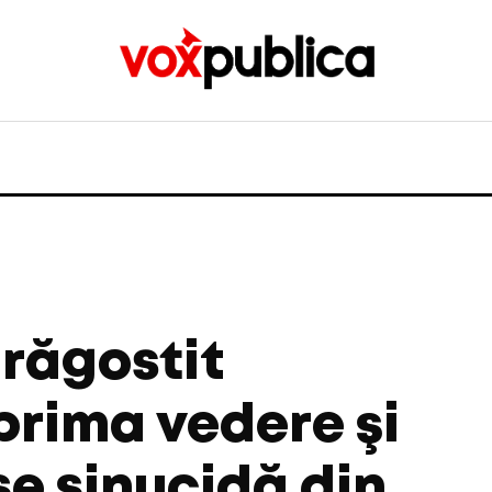
răgostit
 prima vedere şi
se sinucidă din