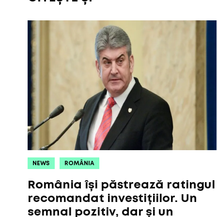
NEWS
ROMÂNIA
România își păstrează ratingul
recomandat investițiilor. Un
semnal pozitiv, dar și un