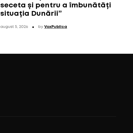
seceta și pentru a îmbunătăți
situația Dunării”
august 5, 2026
by
VoxPublica