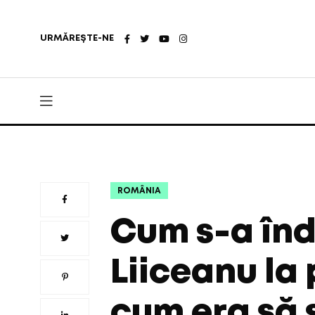
URMĂREȘTE-NE
ROMÂNIA
Cum s-a înd
Liiceanu la
cum era să 