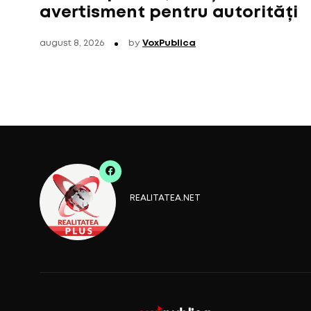
avertisment pentru autorități
august 8, 2026
by
VoxPublica
REALITATEA.NET