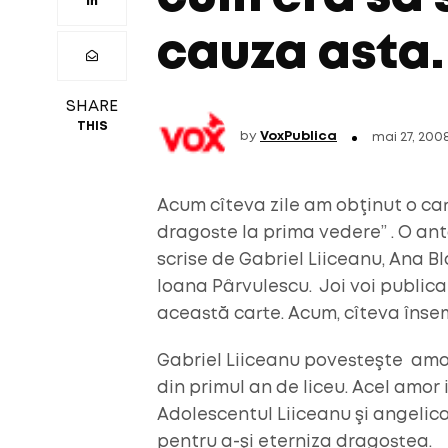
cauza asta.
SHARE
THIS
by
VoxPublica
mai 27, 200
Acum cîteva zile am obţinut o car
dragoste la prima vedere” . O ant
scrise de Gabriel Liiceanu, Ana B
Ioana Pârvulescu. Joi voi publica 
această carte. Acum, cîteva înse
Gabriel Liiceanu povesteşte amor
din primul an de liceu. Acel amor i
Adolescentul Liiceanu şi angelica
pentru a-şi eterniza dragostea.