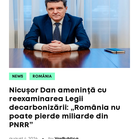
NEWS
ROMÂNIA
Nicușor Dan amenință cu
reexaminarea Legii
decarbonizării: „România nu
poate pierde miliarde din
PNRR”
august 4, 2026
by
VoxPublica