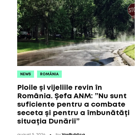
NEWS
ROMÂNIA
Ploile și vijeliile revin în
România. Șefa ANM: ”Nu sunt
suficiente pentru a combate
seceta și pentru a îmbunătăți
situația Dunării”
august 5, 2026
by
VoxPublica