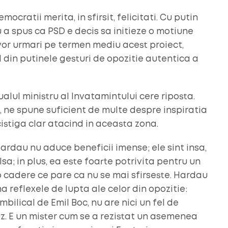
emocratii merita, in sfirsit, felicitati. Cu putin
 a spus ca PSD e decis sa initieze o motiune
or urmari pe termen mediu acest proiect,
 din putinele gesturi de opozitie autentica a
ualul ministru al Invatamintului cere riposta.
, ne spune suficient de multe despre inspiratia
cistiga clar atacind in aceasta zona.
Hardau nu aduce beneficii imense; ele sint insa,
sa; in plus, ea este foarte potrivita pentru un
o cadere ce pare ca nu se mai sfirseste. Hardau
 reflexele de lupta ale celor din opozitie:
mbilical de Emil Boc, nu are nici un fel de
nfuz. E un mister cum se a rezistat un asemenea