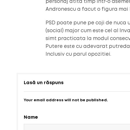
personaj atita timp intr-o asemen
Andronescu a facut o figura mai 
PSD poate pune pe coji de nuca un
(social) major cum este cel al Inv
simt practicata la modul consecve
Putere este cu adevarat putreda 
Inclusiv cu parul opozitiei.
Lasă un răspuns
Your email address will not be published.
Name