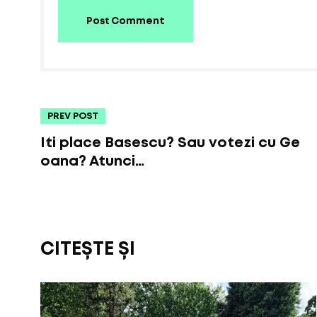
Post Comment
PREV POST
Iti place Basescu? Sau votezi cu Ge
oana? Atunci…
CITEȘTE ȘI