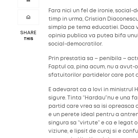
Fara nici un fel de ironie, social-d
timp in urma, Cristian Diaconescu
simpla pe tema educatiei. Daca v
SHARE
opinia publica va putea bifa unul
THIS
social-democratilor.
Prin prestatia sa – penibila – act
Faptul ca, pina acum, nu a avut-o
sfatuitorilor partidelor care pot 
E adevarat ca a lovi in ministrul 
sigure. Tinta “Hardau”nu e una fal
partid care vrea sa isi opreasca 
e un perete ideal pentru a antrena
singura sa “virtute” e ca e legat o
viziune, e lipsit de curaj si e co