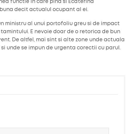
ea functie in care pina si Ecaterina
buna decit actualul ocupant al ei.
 ministru al unui portofoliu greu si de impact
atamintului. E nevoie doar de o retorica de bun
nt. De altfel, mai sint si alte zone unde actuala
si unde se impun de urgenta corectii cu parul.