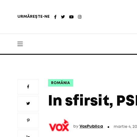
URMĂREȘTE-NE
ROMÂNIA
In sfirsit, P
by
VoxPublica
martie 4, 2