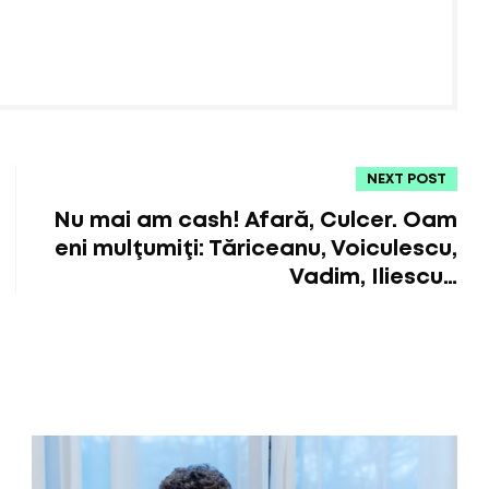
NEXT POST
Nu mai am cash! Afară, Culcer. Oam
eni mulţumiţi: Tăriceanu, Voiculescu,
Vadim, Iliescu…