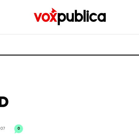
SD
007
0