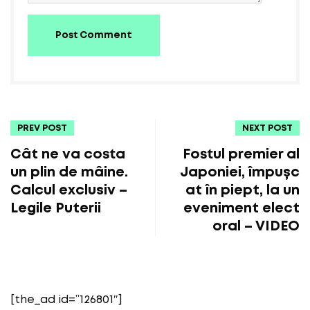
Post Comment
PREV POST
NEXT POST
Cât ne va costa
Fostul premier al
un plin de mâine.
Japoniei, împușc
Calcul exclusiv –
at în piept, la un
Legile Puterii
eveniment elect
oral – VIDEO
[the_ad id=”126801″]