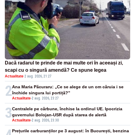
Dacă radarul te prinde de mai multe ori în aceeași zi,
scapi cu o singură amendă? Ce spune legea
Actualitate
·
2 aug. 2026, 21:27
2
Ana Maria Păcuraru: „Ce se alege de un om căruia i se
închide singura lui portiță?”
Actualitate
-
2 aug. 2026, 23:27
3
Centralele pe cărbune, închise la ordinul UE. Ipocrizia
guvernului Bolojan-USR după starea de alertă
Actualitate
-
2 aug. 2026, 23:30
4
Prețurile carburanților pe 3 august: în București, benzina