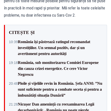
pentru ca toate măsurile posibile pentru siguranță să fie puse
în practică în mod rapid și prioritar. Mă refer la toate celelalte
probleme, nu doar infectarea cu Sars-Cov 2.
CITEȘTE ȘI
România își păstrează ratingul recomandat
10:39
investițiilor. Un semnal pozitiv, dar și un
avertisment pentru autorități
România, sub monitorizarea Comisiei Europene
19:18
din cauza crizei energetice. Ce cere Victor
Negrescu
Ploile și vijeliile revin în România. Șefa ANM: ”Nu
20:48
sunt suficiente pentru a combate seceta și pentru a
îmbunătăți situația Dunării”
Nicușor Dan amenință cu reexaminarea Legii
21:28
decarbonizării: „România nu poate pierde