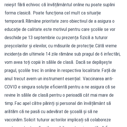
reieșit fără echivoc că învățământul online nu poate suplini
forma clasică. Poate funcționa cel mult ca situație
temporară.Rămâne prioritate zero obiectivul de a asigura o
educație de calitate.este motivul pentru care școlile se vor
deschide pe 13 septembrie cu prezența fizică a tuturor
preșcolarilor și elevilor, cu măsurile de protecție.Câtă vreme
incidența din ultimele 14 zile rămâne sub pragul de 6 infectări,
vom avea toți copiii în sălile de clasă. Dacă se depășește
pragul, școlile trec în online în respectiva localitate.Față de
anul trecut avem un instrument esențial. Vaccinarea anti-
COVID e singura soluție eficientă pentru a ne asigura că se
revine în sălile de clasă pentru o perioadă cât mai mare de
timp.Fac apel către părinți și personal din învățământ să
arătăm că ne pasă cu adevărat de școală și să ne
vaccinăm.Solicit tuturor actorilor implicați să colaboreze