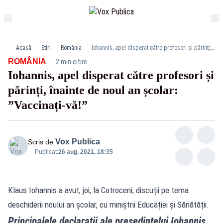
Acasă
Știri
România
Iohannis, apel disperat către profesori și părinți, înainte de noul an școlar: ”Vaccinați-vă!”
·
ROMÂNIA
2 min citire
Iohannis, apel disperat către profesori și
părinți, înainte de noul an școlar:
Iohannis Cotroceni
”Vaccinați-vă!”
Vox Publica
Scris de
Publicat:
26 aug. 2021, 18:35
Klaus Iohannis a avut, joi, la Cotroceni,
discuții
pe tema
deschiderii noului an școlar, cu miniștrii Educației și Sănătății.
Principalele declarații ale președintelui Iohannis