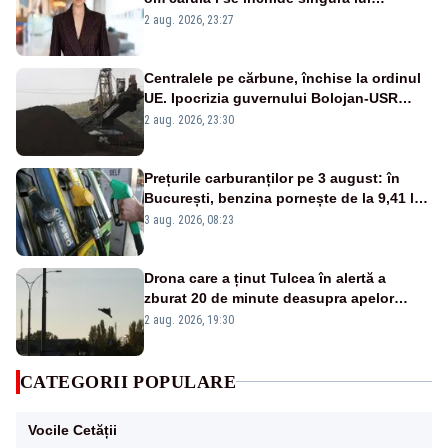
portiță?”
2 aug. 2026, 23:27
Centralele pe cărbune, închise la ordinul
UE. Ipocrizia guvernului Bolojan-USR
după starea de alertă
2 aug. 2026, 23:30
Prețurile carburanților pe 3 august: în
București, benzina pornește de la 9,41 lei,
iar motorina de la 10,57 lei pe litru
3 aug. 2026, 08:23
Drona care a ținut Tulcea în alertă a
zburat 20 de minute deasupra apelor
României. Au fost ridicate două F-16
2 aug. 2026, 19:30
CATEGORII POPULARE
Vocile Cetății