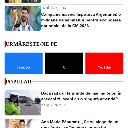
14 iul. 2026, 10:07
Campanie masivă împotriva Argentinei: 5
milioane de semnături pentru excluderea
naționalei de la CM 2026
URMĂREȘTE-NE PE
Facebook
X
YouTube
POPULAR
Dacă radarul te prinde de mai multe ori în
aceeași zi, scapi cu o singură amendă?
Ce spune legea
2 aug. 2026, 21:27
Ana Maria Păcuraru: „Ce se alege de un
om căruia i se închide singura lui