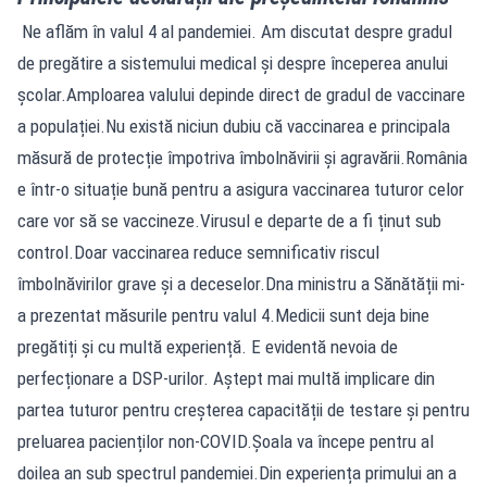
Ne aflăm în valul 4 al pandemiei. Am discutat despre gradul
de pregătire a sistemului medical și despre începerea anului
școlar.Amploarea valului depinde direct de gradul de vaccinare
a populației.Nu există niciun dubiu că vaccinarea e principala
măsură de protecție împotriva îmbolnăvirii și agravării.România
e într-o situație bună pentru a asigura vaccinarea tuturor celor
care vor să se vaccineze.Virusul e departe de a fi ținut sub
control.Doar vaccinarea reduce semnificativ riscul
îmbolnăvirilor grave și a deceselor.Dna ministru a Sănătății mi-
a prezentat măsurile pentru valul 4.Medicii sunt deja bine
pregătiți și cu multă experiență. E evidentă nevoia de
perfecționare a DSP-urilor. Aștept mai multă implicare din
partea tuturor pentru creșterea capacității de testare și pentru
preluarea pacienților non-COVID.Șoala va începe pentru al
doilea an sub spectrul pandemiei.Din experiența primului an a