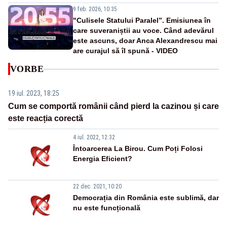
9 feb. 2026, 10:35
"Culisele Statului Paralel”. Emisiunea în
care suveraniștii au voce. Când adevărul
este ascuns, doar Anca Alexandrescu mai
are curajul să îl spună - VIDEO
VORBE
19 iul. 2023, 18:25
Cum se comportă românii când pierd la cazinou și care
este reacția corectă
4 iul. 2022, 12:32
Întoarcerea La Birou. Cum Poți Folosi
Energia Eficient?
22 dec. 2021, 10:20
Democrația din România este sublimă, dar
nu este funcțională