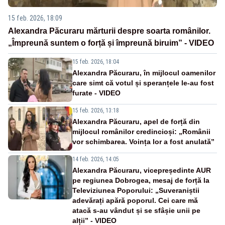
15 feb. 2026, 18:09
Alexandra Păcuraru mărturii despre soarta românilor.
„Împreună suntem o forță și împreună biruim” - VIDEO
15 feb. 2026, 18:04
Alexandra Păcuraru, în mijlocul oamenilor
care simt că votul și speranțele le-au fost
furate - VIDEO
15 feb. 2026, 13:18
Alexandra Păcuraru, apel de forță din
mijlocul românilor credincioși: „Românii
vor schimbarea. Voința lor a fost anulată”
14 feb. 2026, 14:05
Alexandra Păcuraru, vicepreședinte AUR
pe regiunea Dobrogea, mesaj de forță la
Televiziunea Poporului: „Suveraniștii
adevărați apără poporul. Cei care mă
atacă s-au vândut și se sfâșie unii pe
alții” - VIDEO