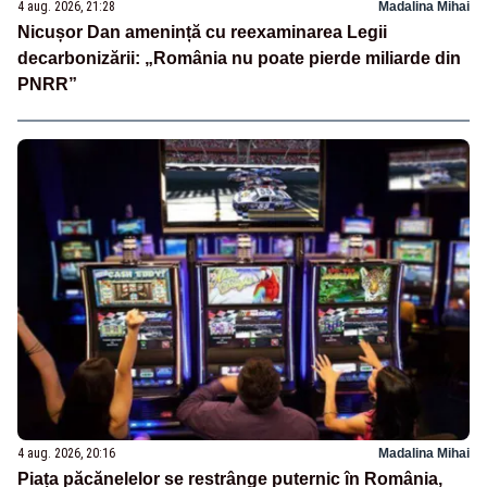
4 aug. 2026, 21:28
Madalina Mihai
Nicușor Dan amenință cu reexaminarea Legii
decarbonizării: „România nu poate pierde miliarde din
PNRR”
4 aug. 2026, 20:16
Madalina Mihai
Piața păcănelelor se restrânge puternic în România,