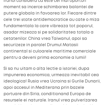
Iranul considera ca este cel mai oportun
moment sa incerce schimbarea balantei de
putere globala in favoarea lor. Fiecare dintre
cele trei state antidemocratice au cate o miza
fundamentala la care vibreaza tot poporul,
asadar mizeaza si pe solidaritatea totala a
cetatenilor. China vrea Taiwanul, apoi sa
securizeze in paralel Drumul Matasii
continental si culoarele maritime comerciale
pentru a deveni prima economie a lumii!
Si sa nu uitam o alta lectie a istoriei, dupa
impunerea economica, urmeaza inevitabil cea
ideologica! Rusia vrea Ucraina si Gurile Dunarii,
apoi accesul in Mediterana prin bazele
portuare din Siria, conditionand Europa de
resursele ei naturale. Iranul vrea pulverizarea