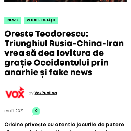
NEWS
VOCILE CETĂȚII
Oreste Teodorescu:
Triunghiul Rusia-China-Iran
vrea să dea lovitura de
grație Occidentului prin
anarhie și fake news
by
VoxPublica
mai 1, 2021
0
Oricine priveste cu atentia jocurile de putere