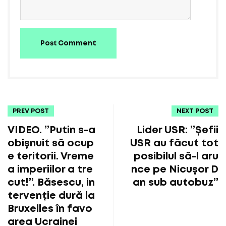
Post Comment
PREV POST
NEXT POST
VIDEO. ”Putin s-a
Lider USR: ”Șefii
obișnuit să ocup
USR au făcut tot
e teritorii. Vreme
posibilul să-l aru
a imperiilor a tre
nce pe Nicușor D
cut!”. Băsescu, in
an sub autobuz”
tervenție dură la
Bruxelles în favo
area Ucrainei