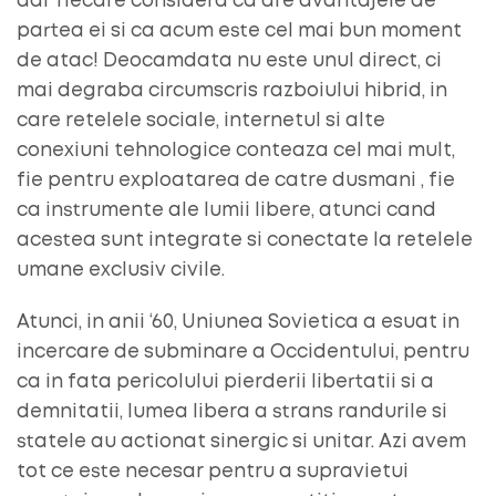
dar fiecare considera ca are avantajele de
partea ei si ca acum este cel mai bun moment
de atac! Deocamdata nu este unul direct, ci
mai degraba circumscris razboiului hibrid, in
care retelele sociale, internetul si alte
conexiuni tehnologice conteaza cel mai mult,
fie pentru exploatarea de catre dusmani , fie
ca instrumente ale lumii libere, atunci cand
acestea sunt integrate si conectate la retelele
umane exclusiv civile.
Atunci, in anii ‘60, Uniunea Sovietica a esuat in
incercare de subminare a Occidentului, pentru
ca in fata pericolului pierderii libertatii si a
demnitatii, lumea libera a strans randurile si
statele au actionat sinergic si unitar. Azi avem
tot ce este necesar pentru a supravietui