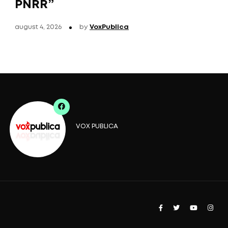
PNRR”
august 4, 2026
by
VoxPublica
VOX PUBLICA