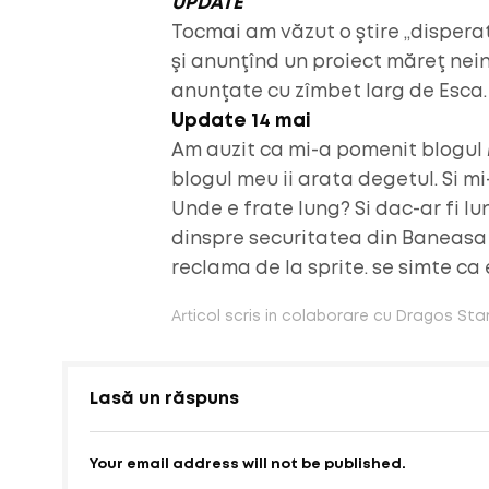
UPDATE
Tocmai am văzut o ştire „dispera
şi anunţînd un proiect măreţ neint
anunţate cu zîmbet larg de Esca.
Update 14 mai
Am auzit ca mi-a pomenit blogul 
blogul meu ii arata degetul. Si mi
Unde e frate lung? Si dac-ar fi lu
dinspre securitatea din Baneasa s
reclama de la sprite. se simte ca 
Articol scris in colaborare cu Dragos St
Lasă un răspuns
Your email address will not be published.