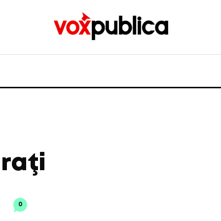
raţi
0