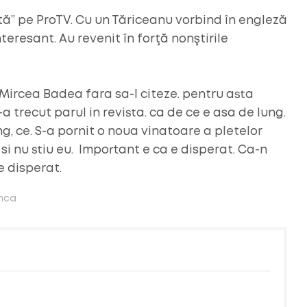
tă” pe ProTV. Cu un Tăriceanu vorbind în engleză
eresant. Au revenit în forţă nonştirile
Mircea Badea fara sa-l citeze. pentru asta
-a trecut parul in revista. ca de ce e asa de lung.
ng, ce. S-a pornit o noua vinatoare a pletelor
i nu stiu eu. Important e ca e disperat. Ca-n
e disperat.
anca