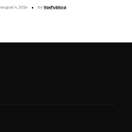
august 4, 2026
by
VoxPublica