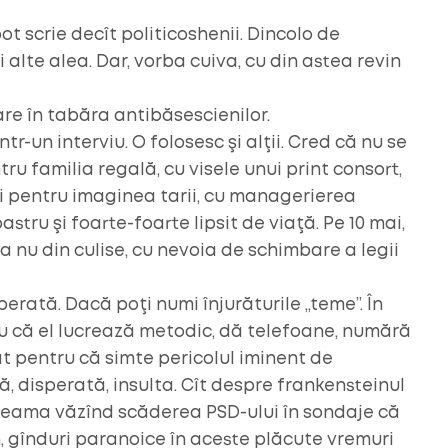
ot scrie decît politicoshenii. Dincolo de
 alte alea. Dar, vorba cuiva, cu din astea revin
re în tabăra antibăsescienilor.
tr-un interviu. O folosesc şi alţii. Cred că nu se
tru familia regală, cu visele unui print consort,
ci pentru imaginea tarii, cu managerierea
stru şi foarte-foarte lipsit de viaţă. Pe 10 mai,
a nu din culise, cu nevoia de schimbare a legii
erată. Dacă poţi numi înjurăturile „teme”. În
tru că el lucrează metodic, dă telefoane, numără
at pentru că simte pericolul iminent de
 disperată, insulta. Cît despre frankensteinul
t seama văzînd scăderea PSD-ului în sondaje că
h, gînduri paranoice în aceste plăcute vremuri