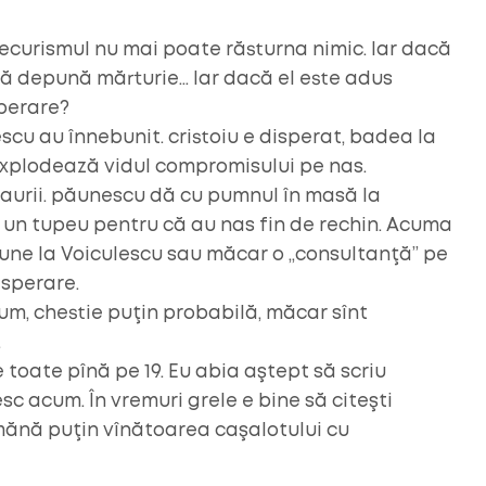
curismul nu mai poate răsturna nimic. Iar dacă
 să depună mărturie… Iar dacă el este adus
sperare?
escu au înnebunit. cristoiu e disperat, badea la
 explodează vidul compromisului pe nas.
zaurii. păunescu dă cu pumnul în masă la
oţi un tupeu pentru că au nas fin de rechin. Acuma
une la Voiculescu sau măcar o „consultanţă” pe
isperare.
um, chestie puţin probabilă, măcar sînt
.
e toate pînă pe 19. Eu abia aştept să scriu
sc acum. În vremuri grele e bine să citeşti
eamănă puţin vînătoarea caşalotului cu