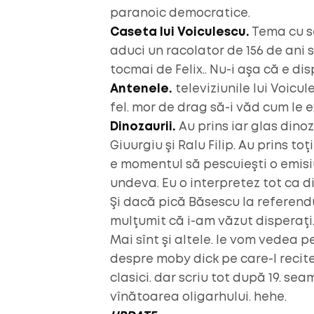
paranoic democratice.
Caseta lui Voiculescu.
Tema cu se
aduci un racolator de 156 de ani
tocmai de Felix.. Nu-i aşa că e di
Antenele.
televiziunile lui Voicul
fel. mor de drag să-i văd cum le
Dinozaurii.
Au prins iar glas dino
Giuurgiu şi Ralu Filip. Au prins t
e momentul să pescuieşti o emisi
undeva. Eu o interpretez tot ca d
Şi dacă pică Băsescu la referend
mulţumit că i-am văzut disperaţi
Mai sînt şi altele. le vom vedea p
despre moby dick pe care-l recite
clasici. dar scriu tot după 19. s
vînătoarea oligarhului. hehe.