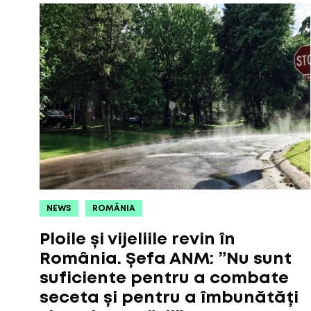
NEWS
ROMÂNIA
Ploile și vijeliile revin în
România. Șefa ANM: ”Nu sunt
suficiente pentru a combate
seceta și pentru a îmbunătăți