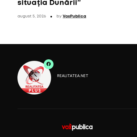
situația Dunării”
august 5, 2026
by
VoxPublica
REALITATEA.NET