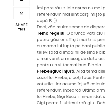
Îmi pare rău, zilele astea nu mai p
referendum mai sînt cărţi mişto şi
după 19 :))
SHARE
Deci, văd multe semne de dispera
THIS
Tema regelui.
O aruncă Patriciu în
putea găsi un sfîrşit mai trist pen
cu marea lui lupta pe bani publi
televizată a imaginii de sînge alba
a mai venit un mesaj, de data ast
pentru un viitor mai bun. Blabla.
Hrebengiuc înjură.
Altă temă disp
cazul lui Hrebe, o poţi face. Pen
voturile… Iar acuma înjură calcul
referendum. Încearcă ultima armă,
lui Hrebe, Gigi Becali, mi-am da
Gigi poate fi ultimul refugiu… De