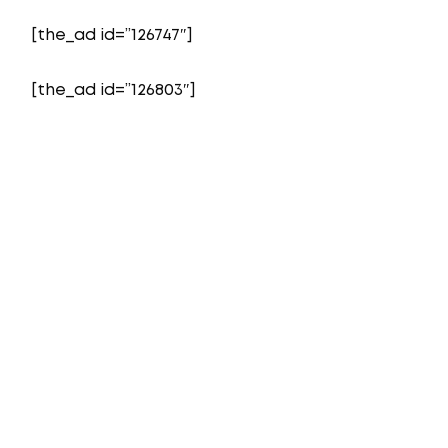
[the_ad id=”126747″]
[the_ad id=”126803″]