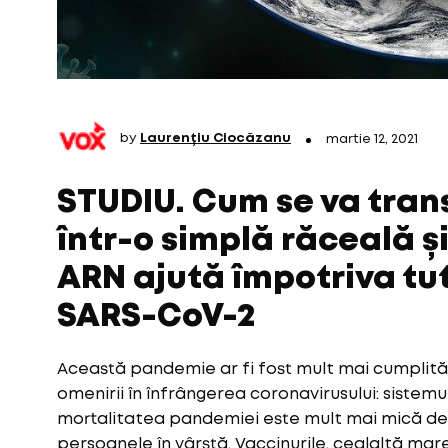
by
Laurențiu Ciocăzanu
martie 12, 2021
STUDIU. Cum se va tra
într-o simplă răceală ș
ARN ajută împotriva tut
SARS-CoV-2
Această pandemie ar fi fost mult mai cumplită 
omenirii în înfrângerea coronavirusului: sistemul
mortalitatea pandemiei este mult mai mică decât
persoanele în vârstă. Vaccinurile, cealaltă mar