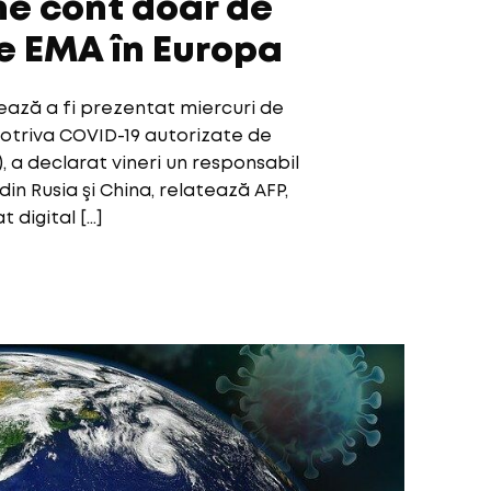
ne cont doar de
e EMA în Europa
mează a fi prezentat miercuri de
potriva COVID-19 autorizate de
a declarat vineri un responsabil
in Rusia şi China, relatează AFP,
 digital […]