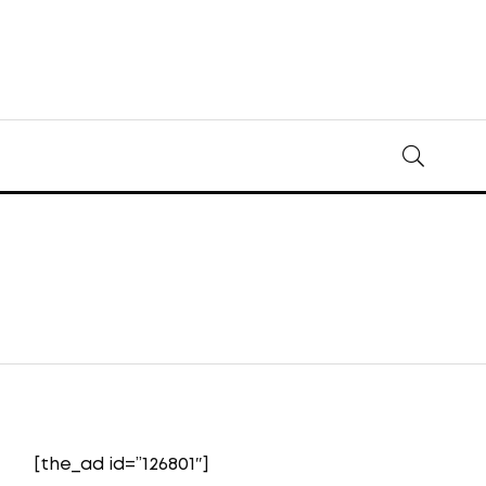
[the_ad id=”126801″]