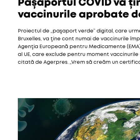
Pașaportul COVID va ți
vaccinurile aprobate d
Proiectul de „paşaport verde” digital, care ur
Bruxelles, va ţine cont numai de vaccinurile îm
Agenţia Europeană pentru Medicamente (EMA), 
al UE, care exclude pentru moment vaccinurile d
citată de Agerpres. „Vrem să creăm un certificat