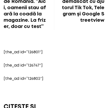
de România. ”Aic
demascat cu aju
i, oamenii stau af
torul Tik Tok, Tele
ară la coadă la
gram și Google S
magazine. La friz
treetview
er, doar cu test”
[the_ad id=”126801″]
[the_ad id=”126747″]
[the_ad id=”126803″]
CITEȘTE ȘI