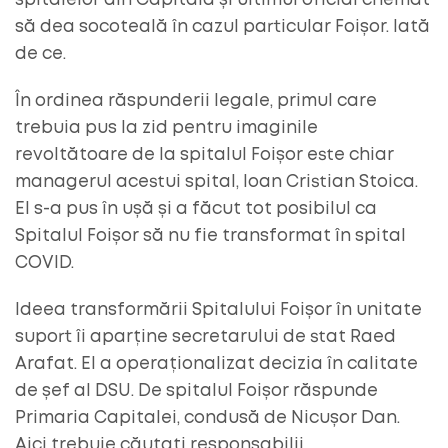
spitalelor din Capitală și ultimul oficial chemat
să dea socoteală în cazul particular Foișor. Iată
de ce.
În ordinea răspunderii legale, primul care
trebuia pus la zid pentru imaginile
revoltătoare de la spitalul Foișor este chiar
managerul acestui spital, Ioan Cristian Stoica.
El s-a pus în ușă și a făcut tot posibilul ca
Spitalul Foișor să nu fie transformat în spital
COVID.
Ideea transformării Spitalului Foișor în unitate
suport îi aparține secretarului de stat Raed
Arafat. El a operaționalizat decizia în calitate
de șef al DSU. De spitalul Foișor răspunde
Primaria Capitalei, condusă de Nicușor Dan.
Aici trebuie căutați responsabilii