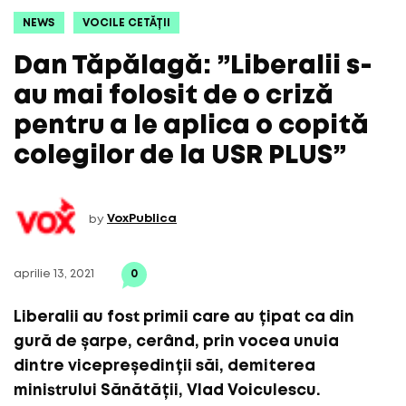
NEWS
VOCILE CETĂȚII
Dan Tăpălagă: ”Liberalii s-
au mai folosit de o criză
pentru a le aplica o copită
colegilor de la USR PLUS”
by
VoxPublica
aprilie 13, 2021
0
Liberalii au fost primii care au țipat ca din
gură de șarpe, cerând, prin vocea unuia
dintre vicepreședinții săi, demiterea
ministrului Sănătății, Vlad Voiculescu.