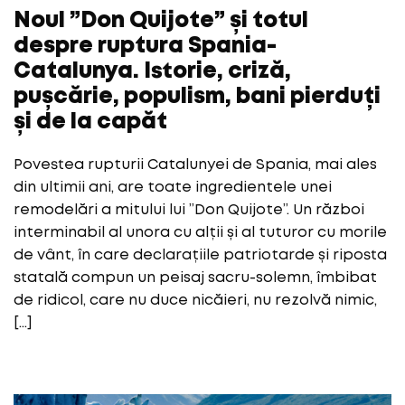
Noul ”Don Quijote” și totul
despre ruptura Spania-
Catalunya. Istorie, criză,
pușcărie, populism, bani pierduți
și de la capăt
Povestea rupturii Catalunyei de Spania, mai ales
din ultimii ani, are toate ingredientele unei
remodelări a mitului lui ”Don Quijote”. Un război
interminabil al unora cu alții și al tuturor cu morile
de vânt, în care declarațiile patriotarde și riposta
statală compun un peisaj sacru-solemn, îmbibat
de ridicol, care nu duce nicăieri, nu rezolvă nimic,
[…]