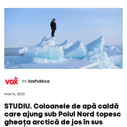
by
VoxPublica
mai 14, 2021
STUDIU. Coloanele de apă caldă
care ajung sub Polul Nord topesc
gheața arctică de jos în sus