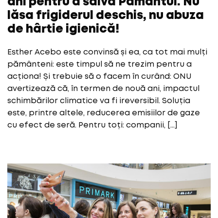
ani pentru a salva Pământul. Nu
lăsa frigiderul deschis, nu abuza
de hârtie igienică!
Esther Acebo este convinsă și ea, ca tot mai mulți
pământeni: este timpul să ne trezim pentru a
acționa! Și trebuie să o facem în curând: ONU
avertizează că, în termen de nouă ani, impactul
schimbărilor climatice va fi ireversibil. Soluția
este, printre altele, reducerea emisiilor de gaze
cu efect de seră. Pentru toți: companii, […]