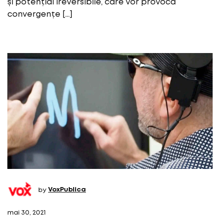
și potențial ireversibile, care vor provoca
convergențe […]
by
VoxPublica
mai 30, 2021