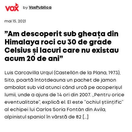
by
VoxPublica
mai 15, 2021
”Am descoperit sub gheața din
Himalaya roci cu 30 de grade
Celsius și lacuri care nu existau
acum 20 de ani”
Luis Carcavilla Urquí (Castellón de la Plana, 1973),
Sito, poartă întotdeauna un pachet de jamon
ambalat sub vid atunci când urcă pe acoperișul
lumii, unde a ajuns de 14 ori din 2007. „Pentru orice
eventualitate”, explică el. El este ”ochiul științific”
al echipei lui Carlos Soria Fontán din Avila,
alpinistul spaniol în vârstă de 82 […]